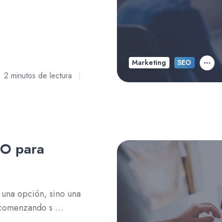
Marketing
SEO
2 minutos de lectura
EO para
 una opción, sino una
s comenzando s …