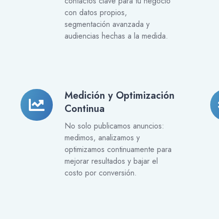
contactos clave para tu negocio
con datos propios,
So
segmentación avanzada y
audiencias hechas a la medida.
Medición y Optimización
Medición
In
Continua
y
c
Optimización
C
No solo publicamos anuncios:
Continua
medimos, analizamos y
optimizamos continuamente para
mejorar resultados y bajar el
costo por conversión.