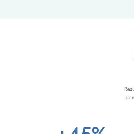
Res
dem