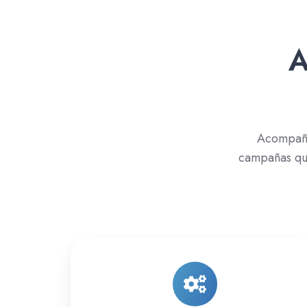
A
Acompaña
campañas que
Google
Ads