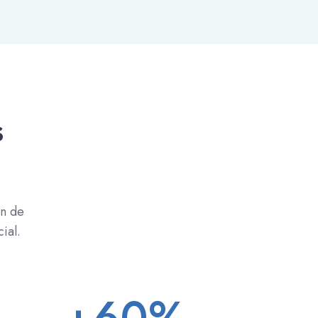
s
n de
ial.