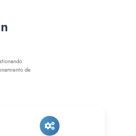
en
stionando
ionamiento de
Meta
Ads